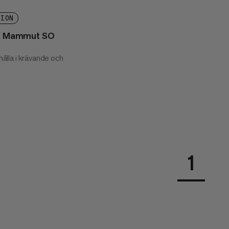
TION
l x Mammut SO
 hålla i krävande och
1