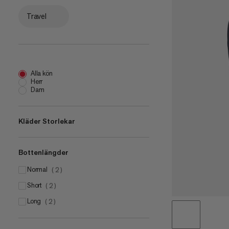
Travel
Alla kön
Herr
Dam
Kläder Storlekar
Bottenlängder
XS
(
4
)
S
normal
(
6
)
(
2
)
M
short
(
5
)
(
2
)
L
long
(
2
)
(
2
)
XL
(
4
)