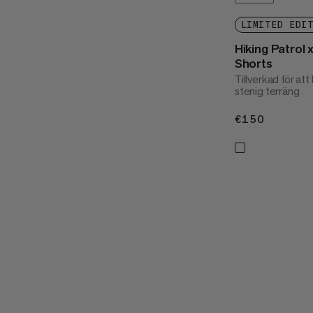
LIMITED EDI
Hiking Patro
Shorts
Tillverkad för att
stenig terräng
€150
€150