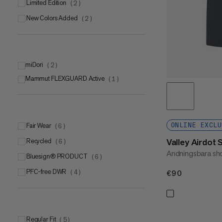
Limited Edition
(
2
)
New Colors Added
(
2
)
miDori
(
2
)
Mammut FLEXGUARD Active
(
1
)
Fair Wear
ONLINE EXCLU
(
6
)
Valley Airdot
Recycled
(
6
)
Andningsbara sh
bluesign® PRODUCT
(
6
)
PFC-free DWR
(
4
)
€90
€90
Regular Fit
(
5
)