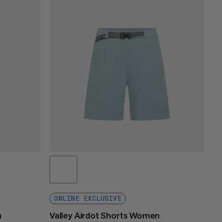
PRIS LÅGT TILL HÖGT
PRIS HÖG TILL LÅG
VAD ÄR NYTT
BETYG
ONLINE EXCLUSIVE
n
Valley Airdot Shorts Women