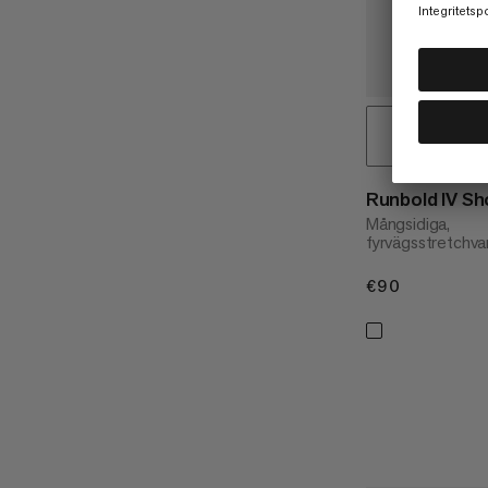
Runbold IV S
Mångsidiga,
fyrvägsstretchva
€90
€90