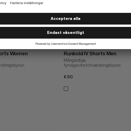
horts Women
Runbold IV Shorts Men
Mångsidiga,
ndringsbyxor.
fyrvägsstretchvandringsbyxor.
€90
€90