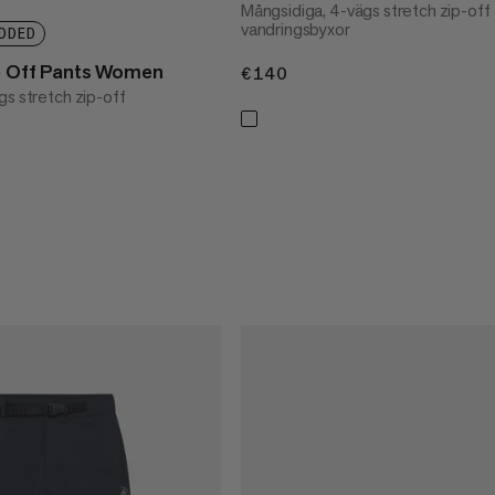
Mångsidiga, 4-vägs stretch zip-off
vandringsbyxor
DDED
ip Off Pants Women
€140
€140
gs stretch zip-off