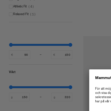
Athletic Fit
(
4
)
Relaxed Fit
(
1
)
€
€
Vikt
g
g