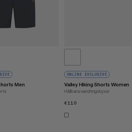
SIVE
ONLINE EXCLUSIVE
 Shorts Men
Valley Hiking Shorts Women
orts
Hållbara vandringsbyxor
€110
€110