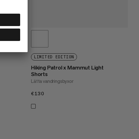
LIMITED EDITION
Hiking Patrol x Mammut Light
Shorts
Lätta vandringsbyxor
€130
€130