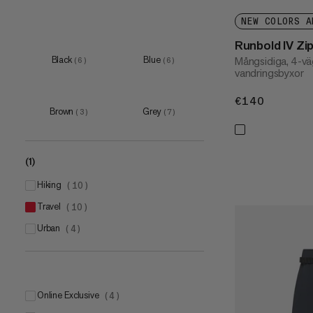
NEW COLORS A
Runbold IV Z
Black
Blue
Mångsidiga, 4-vä
(
6
)
(
6
)
vandringsbyxor
€140
€140
Brown
Grey
(
3
)
(
7
)
(1)
hiking
(
10
)
travel
(
10
)
urban
(
4
)
Online Exclusive
(
4
)