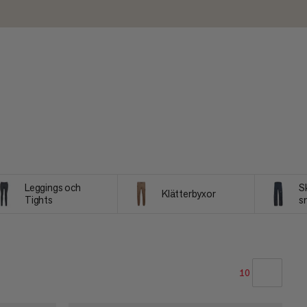
Leggings och
S
Klätterbyxor
Tights
s
10
VÅR REKOMMENDATION