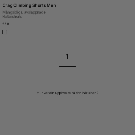
Crag Climbing Shorts Men
Mångsidiga, avslappnade
klättershorts
€80
€80
1
Hur var din upplevelse på den här sidan?