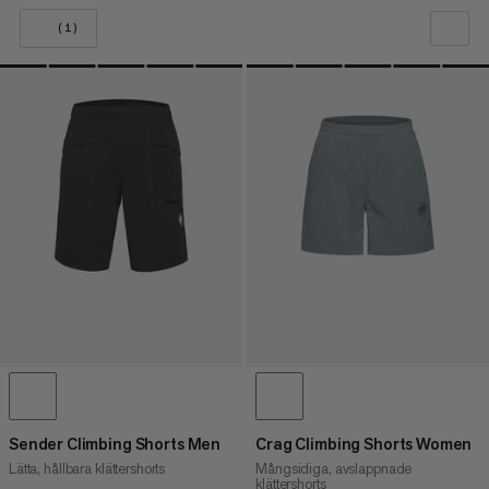
(1)
VÅR REKOMMENDATION
PRIS LÅGT TILL HÖGT
PRIS HÖG TILL LÅG
VAD ÄR NYTT
BETYG
Sender Climbing Shorts Men
Crag Climbing Shorts Women
Lätta, hållbara klättershorts
Mångsidiga, avslappnade
klättershorts