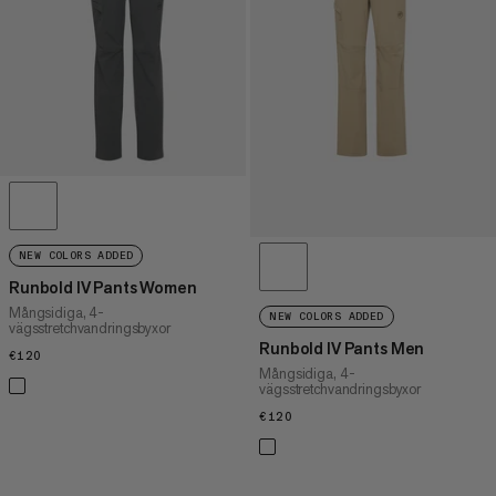
PRIS HÖG TILL LÅG
VAD ÄR NYTT
BETYG
NEW COLORS ADDED
Runbold IV Pants Women
Mångsidiga, 4-
NEW COLORS ADDED
vägsstretchvandringsbyxor
Runbold IV Pants Men
€120
€120
Mångsidiga, 4-
vägsstretchvandringsbyxor
€120
€120