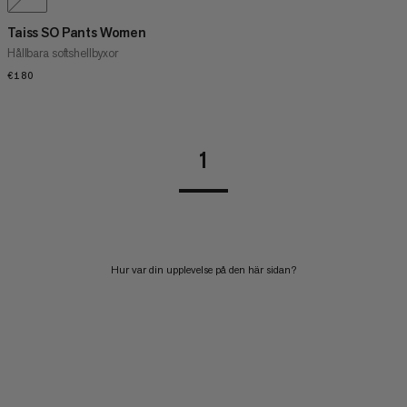
Taiss SO Pants Women
Hållbara softshellbyxor
€180
€180
1
Hur var din upplevelse på den här sidan?