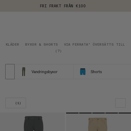
FRI FRAKT FRÅN €100
KLÄDER
BYXOR & SHORTS
VIA FERRATA" ÖVERSÄTTS TILL "
(
7
)
Vandringsbyxor
Shorts
(1)
VÅR REKOMMENDATION
PRIS LÅGT TILL HÖGT