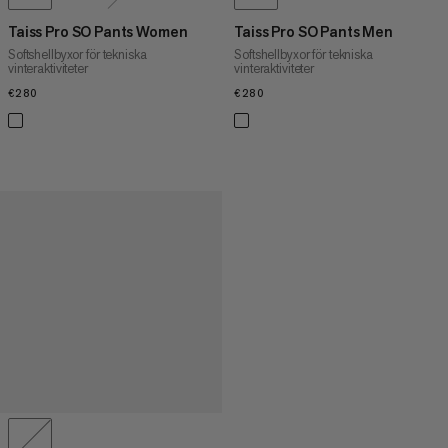
Taiss Pro SO Pants Women
Taiss Pro SO Pants Men
Softshellbyxor för tekniska
Softshellbyxor för tekniska
vinteraktiviteter
vinteraktiviteter
€280
€280
€280
€280