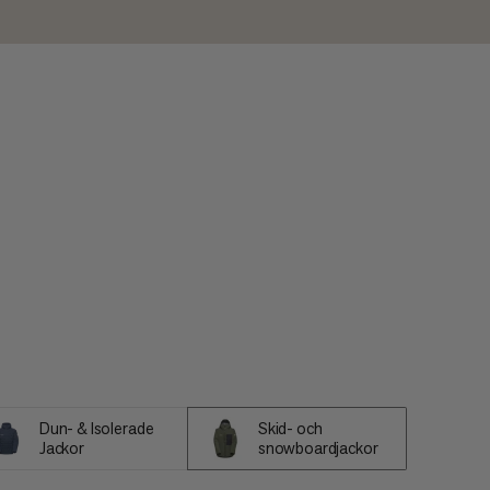
Dun- & Isolerade
Skid- och
Jackor
snowboardjackor