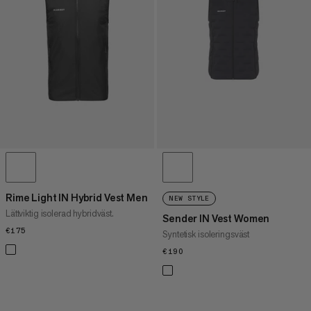
PRIS HÖG TILL LÅG
VAD ÄR NYTT
BETYG
Rime Light IN Hybrid Vest Men
NEW STYLE
Lättviktig isolerad hybridväst.
Sender IN Vest Women
€175
€175
Syntetisk isoleringsväst
€190
€190