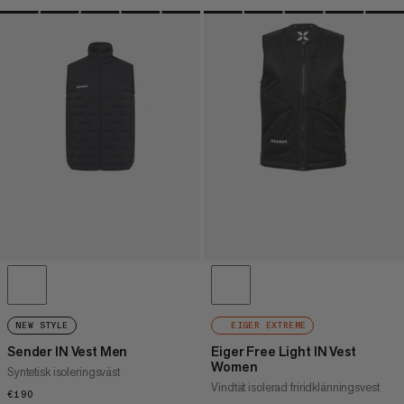
NEW STYLE
EIGER EXTREME
Sender IN Vest Men
Eiger Free Light IN Vest
Women
Syntetisk isoleringsväst
Vindtät isolerad friridklänningsvest
€190
€190