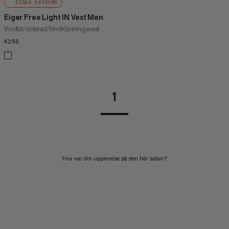
EIGER EXTREME
Eiger Free Light IN Vest Men
Vindtät isolerad friridklänningsvest
€250
€250
1
Hur var din upplevelse på den här sidan?