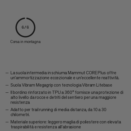
6/6
Corsa in montagna
La suola intermedia in schiuma Mammut CORE Plus offre
un'ammortizzazione eccezionale e un'eccellente reattività.
Suola Vibram Megagrip con tecnologia Vibram Litebase
Il bordino rinforzato in TPU a 360° fornisce una protezione di
alto livello da rocce e detriti del sentiero per una maggiore
resistenza
Adatto per trail running di media distanza, da 10 a 30
chilometri.
Materiale superiore: leggero maglia di poliestere con elevata
traspirabilità e resistenza all'abrasione