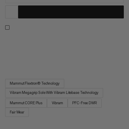
Crogiati per i sentieri e correre fino al traguardo. Queste scarpe
da trail running presentano una suola intermedia dinamica
realizzata in schiuma leggera Mammut CORE Plus per un
eccellente rimbalzo e un'ammortizzazione precisa. Questo
migliora il comfort e riduce la fatica, permettendoti di...
Mammut Flextron® Technology
Vibram Megagrip Sole With Vibram Litebase Technology
Mammut CORE Plus
Vibram
PFC-Free DWR
Fair Wear