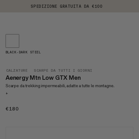
SPEDIZIONE GRATUITA DA €100
BLACK-DARK STEEL
CALZATURE
SCARPE DA TUTTI I GIORNI
Aenergy Mtn Low GTX Men
Scarpe da trekking impermeabili, adatte a tutte le montagne.
+
€180
€180