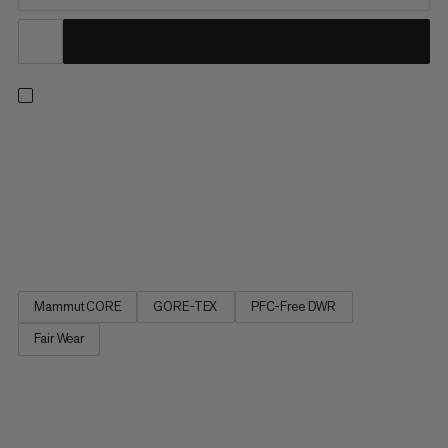
Vai leggero e veloce. Dai parcheggi fangosi alle cime rocciose,
queste scarpe leggere sono progettate per affrontare
qualsiasi escursione veloce, grazie alla tomaia in mesh
altamente resistente all'abrasione e alla membrana
impermeabile GORE-TEX Stretch. Una suola intermedia ben
ammortizzata e un...
Mammut CORE
GORE-TEX
PFC-Free DWR
Fair Wear