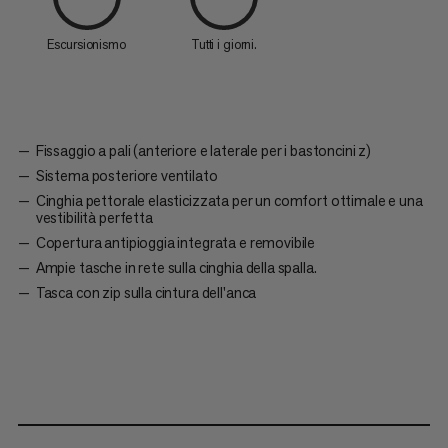
Escursionismo
Tutti i giorni.
Fissaggio a pali (anteriore e laterale per i bastoncini z)
Sistema posteriore ventilato
Cinghia pettorale elasticizzata per un comfort ottimale e una
vestibilità perfetta
Copertura antipioggia integrata e removibile
Ampie tasche in rete sulla cinghia della spalla.
Tasca con zip sulla cintura dell'anca