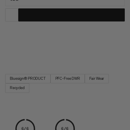
Questo zaino combina comfort leggero con accesso
immediato durante lunghe giornate sui sentieri. Il sistema di
schienale rivisto e ventilato unisce massimo flusso d'aria con
imbottitura strategica per una sensazione quasi inesistente.
Una tasca frontale in rete ad accesso rapido e tasche laterali...
Bluesign® PRODUCT
PFC-Free DWR
Fair Wear
Recycled
6/6
6/6