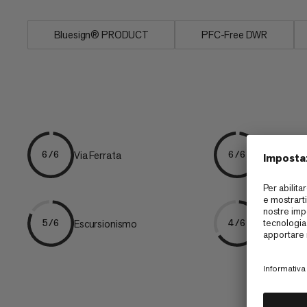
Bluesign® PRODUCT
PFC-Free DWR
Via Ferrata
Alpinismo
6/6
6/6
Escursionismo
Approccio
5/6
4/6