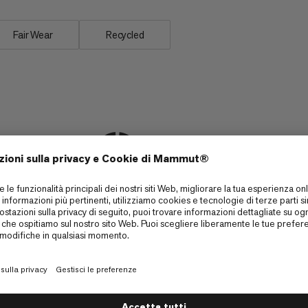
Fair Wear
Recycled
Sci alpinismo
6/6