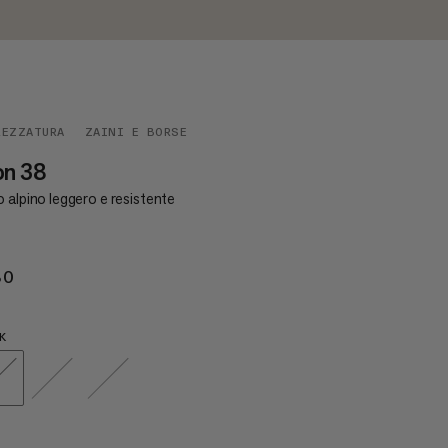
REZZATURA
ZAINI E BORSE
on 38
 alpino leggero e resistente
80
€180
K