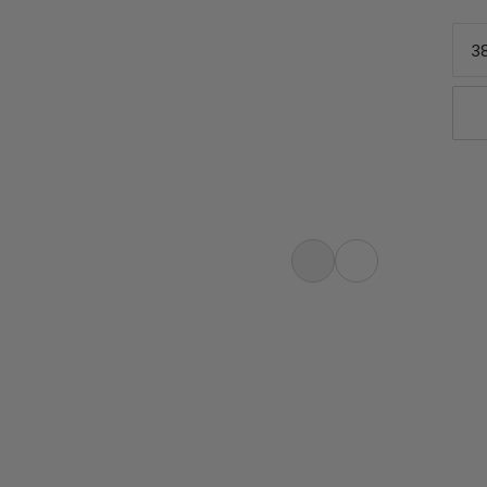
38
cursioni sciistiche e l'alpinismo,
ggero e resistenza eccezionale per le
te e resistente all'abrasione, l'intera
sionisti...