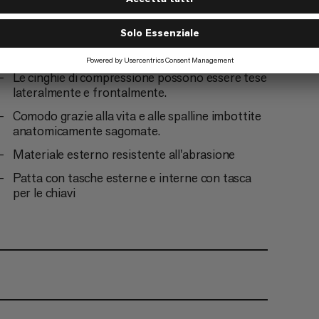
Compatibile con il sistema di idratazione.
Allegato della corda sul lembo.
Le cinghie di compressione possono essere tese
lateralmente e frontalmente.
Comodo grazie alla vita e alle spalline imbottite
anatomicamente sagomate.
Materiale esterno resistente all'abrasione
Patta con tasche esterne e interne con tasca
per le chiavi