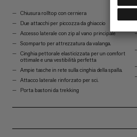
Chiusura rolltop con cerniera
Due attacchi per piccozza da ghiaccio
Accesso laterale con zip al vano principale
Scomparto per attrezzatura da valanga.
Cinghia pettorale elasticizzata per un comfort
ottimale e una vestibilità perfetta
Ampie tasche in rete sulla cinghia della spalla.
Attacco laterale rinforzato per sci.
Porta bastoni da trekking