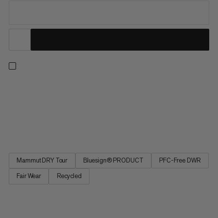
I nostri pantaloni da sci isolati tutto-montagna, più venduti e
versatili, sono ora anche i più responsabili. Ridisegnata da zero,
l'ultima iterazione di questi capisaldi amati offre le prestazioni
eccezionali e la protezione per cui lo Stoney è rinomato,
riducendo al minimo l'impatto ambientale. Un...
Mammut DRY Tour
Bluesign® PRODUCT
PFC-Free DWR
Fair Wear
Recycled