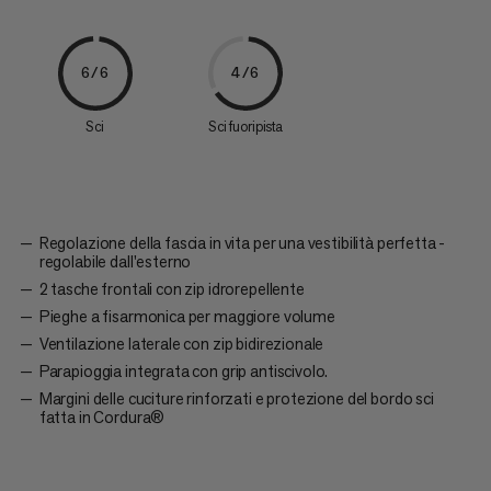
6/6
4/6
Sci
Sci fuoripista
Regolazione della fascia in vita per una vestibilità perfetta -
regolabile dall'esterno
2 tasche frontali con zip idrorepellente
Pieghe a fisarmonica per maggiore volume
Ventilazione laterale con zip bidirezionale
Parapioggia integrata con grip antiscivolo.
Margini delle cuciture rinforzati e protezione del bordo sci
fatta in Cordura®