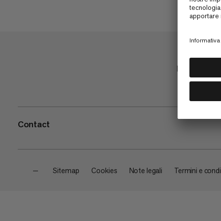
Negozio
Contact
—
Sitemap
Cookies
Note legali
Termini e condi