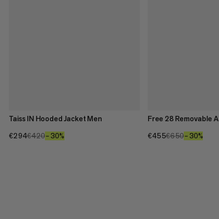
Taiss IN Hooded Jacket Men
Free 28 Removable A
€294
€294
€420
€420
–30%
30%
€455
€455
€650
€650
–30%
30%