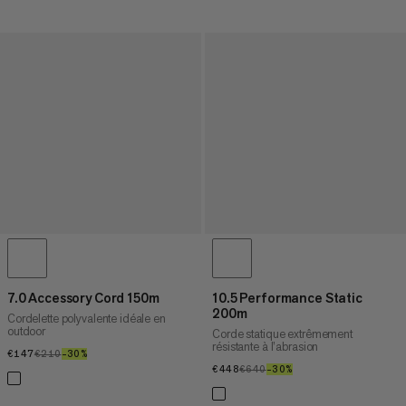
7.0 Accessory Cord 150m
10.5 Performance Static
200m
Cordelette polyvalente idéale en
outdoor
Corde statique extrêmement
résistante à l’abrasion
€147
€147
€210
€210
–30%
30%
€448
€448
€640
€640
–30%
30%