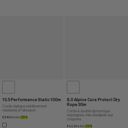
10.5 Performance Static 100m
8.0 Alpine Core Protect Dry
Rope 30m
Corde statique extrêmement
résistante à l’abrasion
Corde à double dynamique
imprégnée, très résistante aux
€240
€240
€320
€320
–25%
25%
coupures
€112
€112
€160
€160
–30%
30%