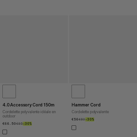
4.0 Accessory Cord 150m
Hammer Cord
Cordelette polyvalente idéale en
Cordelette polyvalente
outdoor
€56
€56
€80
€80
–30%
30%
€66.50
€66.50
€95
€95
–30%
30%