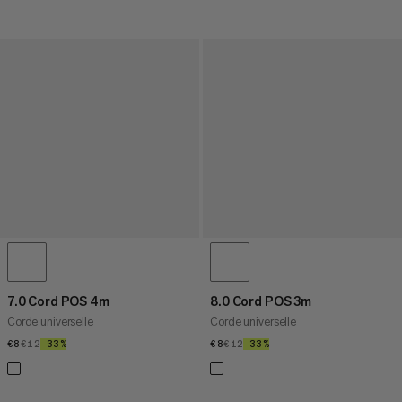
7.0 Cord POS 4m
8.0 Cord POS 3m
Corde universelle
Corde universelle
€8
€8
€12
€12
–33%
33%
€8
€8
€12
€12
–33%
33%