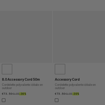
8.0 Accessory Cord 50m
Accessory Cord
Cordelette polyvalente idéale en
Cordelette polyvalente idéale en
outdoor
outdoor
€73.50
€73.50
€105
€105
–30%
30%
€73.50
€73.50
€105
€105
–30%
30%