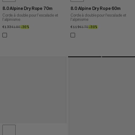
8.0 Alpine Dry Rope 70m
8.0 Alpine Dry Rope 60m
Corde à double pour l’escalade et
Corde à double pour l’escalade et
l’alpinisme
l’alpinisme
€133
€133
€190
€190
–30%
30%
€119
€119
€170
€170
–30%
30%