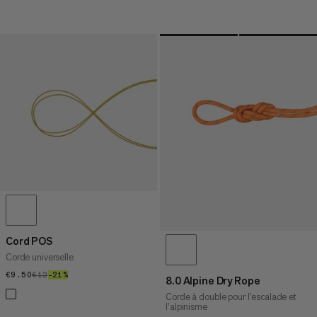
Cord POS
Corde universelle
€9.50
€9.50
€12
€12
–21%
21%
8.0 Alpine Dry Rope
Corde à double pour l’escalade et
l’alpinisme