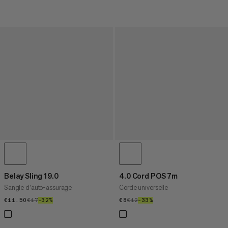
Belay Sling 19.0
4.0 Cord POS 7m
Sangle d’auto-assurage
Corde universelle
€11.50
€11.50
€17
€17
–32%
32%
€8
€8
€12
€12
–33%
33%