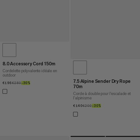
8.0 Accessory Cord 150m
Cordelette polyvalente idéale en
outdoor
7.5 Alpine Sender Dry Rope
€196
€196
€280
€280
–30%
30%
70m
Corde à double pour l’escalade et
l’alpinisme
€140
€140
€200
€200
–30%
30%