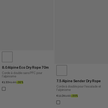
8.0 Alpine Eco Dry Rope 70m
Corde à double sans PFC pour
l’alpinisme
7.5 Alpine Sender Dry Rope
€133
€133
€190
€190
–30%
30%
Corde à double pour l’escalade et
l’alpinisme
€112
€112
€160
€160
–30%
30%