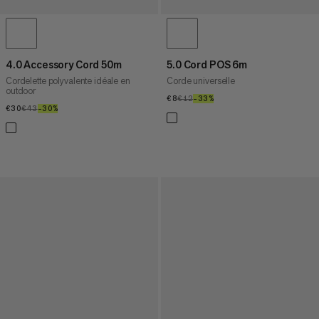
4.0 Accessory Cord 50m
5.0 Cord POS 6m
Cordelette polyvalente idéale en
Corde universelle
outdoor
€8
€8
€12
€12
–33%
33%
€30
€30
€43
€43
–30%
30%