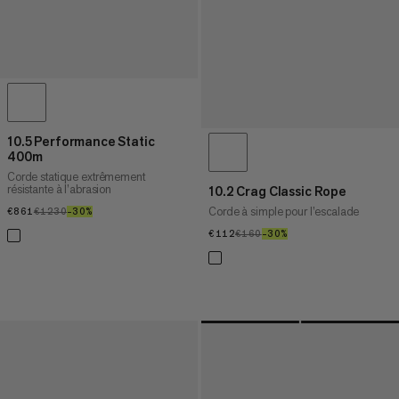
10.5 Performance Static
400m
Corde statique extrêmement
résistante à l’abrasion
10.2 Crag Classic Rope
Corde à simple pour l’escalade
€861
€861
€1230
€1230
–30%
30%
€112
€112
€160
€160
–30%
30%