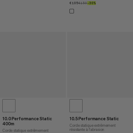
€105
€105
€150
€150
–30%
30%
10.0 Performance Static
10.5 Performance Static
400m
Corde statique extrêmement
résistante à l’abrasion
Corde statique extrêmement