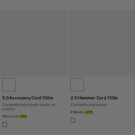
5.0 Accessory Cord 150m
2.0 Hammer Cord 150m
Cordelette polyvalente idéale en
Cordelette polyvalente
outdoor
€56
€56
€80
€80
–30%
30%
€91
€91
€130
€130
–30%
30%