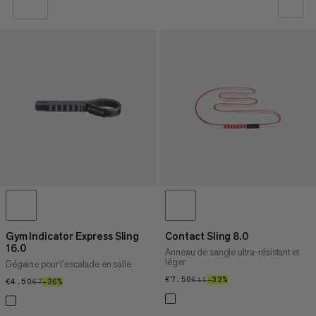
NOTRE SELECTION
PRIX CROISSANT
PRIX DÉCROISSANT
NOUVEAUTÉS
ÉVALUATION
Gym Indicator Express Sling
Contact Sling 8.0
16.0
Anneau de sangle ultra-résistant et
léger
Dégaine pour l’escalade en salle
€7.50
€7.50
€11
€11
–32%
32%
€4.50
€4.50
€7
€7
–36%
36%