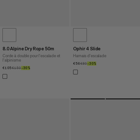
8.0 Alpine Dry Rope 50m
Ophir 4 Slide
Corde à double pour l’escalade et
Harnais d’escalade
l’alpinisme
€56
€56
€80
€80
–30%
30%
€105
€105
€150
€150
–30%
30%