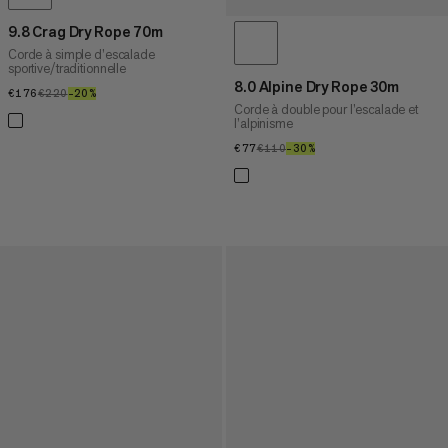
9.8 Crag Dry Rope 70m
Corde à simple d’escalade
sportive/traditionnelle
8.0 Alpine Dry Rope 30m
€176
€176
€220
€220
–20%
20%
Corde à double pour l’escalade et
l’alpinisme
€77
€77
€110
€110
–30%
30%