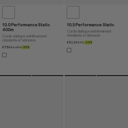
10.0 Performance Static
10.5 Performance Static
400m
Corde statique extrêmement
résistante à l’abrasion
Corde statique extrêmement
résistante à l’abrasion
€512
€512
€640
€640
–20%
20%
€756
€756
€1080
€1080
–30%
30%