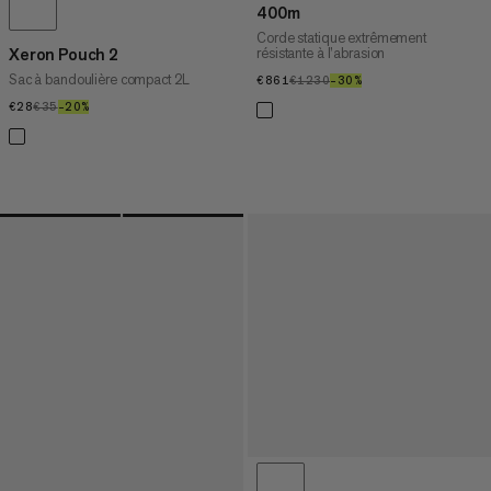
400m
Corde statique extrêmement
résistante à l’abrasion
Xeron Pouch 2
Sac à bandoulière compact 2L
€861
€861
€1230
€1230
–30%
30%
€28
€28
€35
€35
–20%
20%