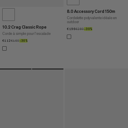
8.0 Accessory Cord 150m
Cordelette polyvalente idéale en
outdoor
10.2 Crag Classic Rope
€196
€196
€280
€280
–30%
30%
Corde à simple pour l’escalade
€112
€112
€160
€160
–30%
30%