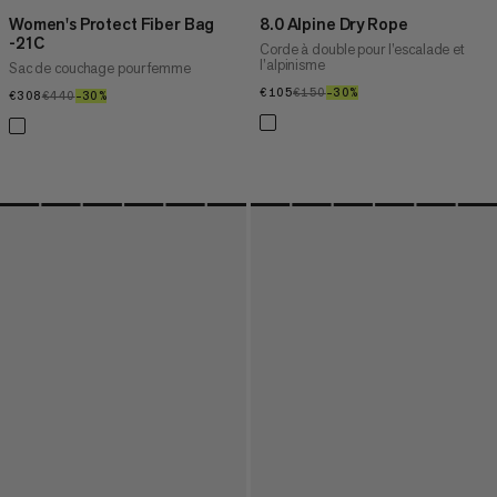
Women's Protect Fiber Bag
8.0 Alpine Dry Rope
-21C
Corde à double pour l’escalade et
l’alpinisme
Sac de couchage pour femme
€105
€105
€150
€150
–30%
30%
€308
€308
€440
€440
–30%
30%