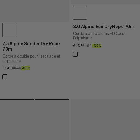
8.0 Alpine Eco Dry Rope 70m
Corde à double sans PFC pour
l’alpinisme
7.5 Alpine Sender Dry Rope
€133
€133
€190
€190
–30%
30%
70m
Corde à double pour l’escalade et
l’alpinisme
€140
€140
€200
€200
–30%
30%