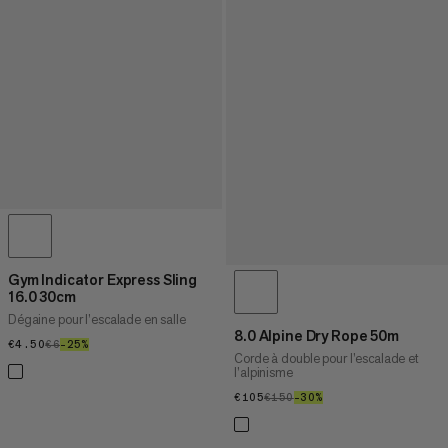
Gym Indicator Express Sling
16.0 30cm
Dégaine pour l’escalade en salle
8.0 Alpine Dry Rope 50m
€4.50
€4.50
€6
€6
–25%
25%
Corde à double pour l’escalade et
l’alpinisme
€105
€105
€150
€150
–30%
30%