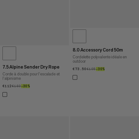
8.0 Accessory Cord 50m
Cordelette polyvalente idéale en
outdoor
7.5 Alpine Sender Dry Rope
€73.50
€73.50
€105
€105
–30%
30%
Corde à double pour l’escalade et
l’alpinisme
€112
€112
€160
€160
–30%
30%