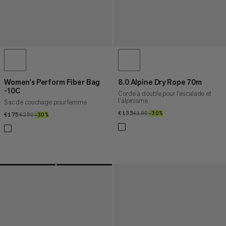
Women's Perform Fiber Bag
8.0 Alpine Dry Rope 70m
-10C
Corde à double pour l’escalade et
l’alpinisme
Sac de couchage pour femme
€133
€133
€190
€190
–30%
30%
€175
€175
€250
€250
–30%
30%