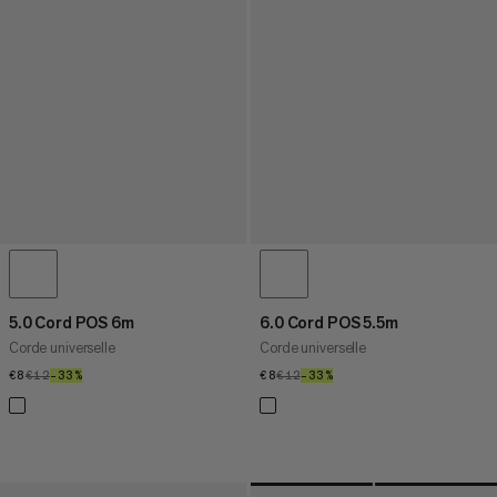
5.0 Cord POS 6m
6.0 Cord POS 5.5m
Corde universelle
Corde universelle
€8
€8
€12
€12
–33%
33%
€8
€8
€12
€12
–33%
33%