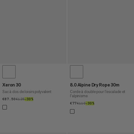
Xeron 30
8.0 Alpine Dry Rope 30m
Sac à dos de loisirs polyvalent
Corde à double pour l’escalade et
l’alpinisme
€87.50
€87.50
€125
€125
–30%
30%
€77
€77
€110
€110
–30%
30%