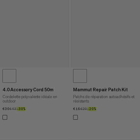
4.0 Accessory Cord 50m
Mammut Repair Patch Kit
Cordelette polyvalente idéale en
Patchs de réparation autoadhésifs et
outdoor
résistants
€30
€30
€43
€43
–30%
30%
€16
€16
€20
€20
–20%
20%