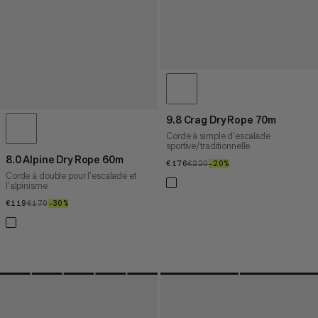
9.8 Crag Dry Rope 70m
Corde à simple d’escalade
sportive/traditionnelle
8.0 Alpine Dry Rope 60m
€176
€176
€220
€220
–20%
20%
Corde à double pour l’escalade et
l’alpinisme
€119
€119
€170
€170
–30%
30%