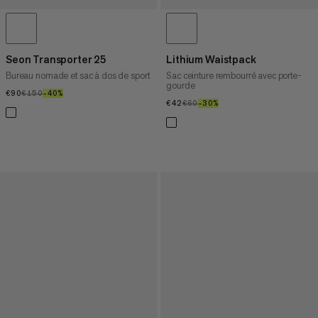
Seon Transporter 25
Lithium Waistpack
Bureau nomade et sac à dos de sport
Sac ceinture rembourré avec porte-
gourde
€90
€90
€150
€150
–40%
40%
€42
€42
€60
€60
–30%
30%