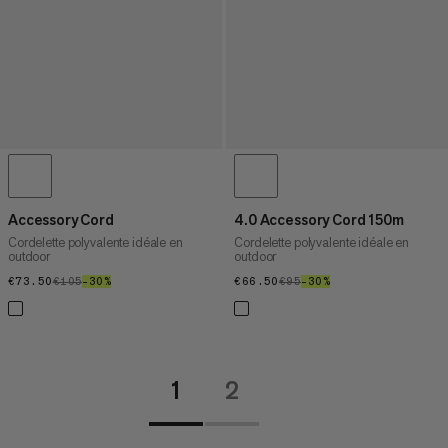
Accessory Cord
4.0 Accessory Cord 150m
Cordelette polyvalente idéale en
Cordelette polyvalente idéale en
outdoor
outdoor
€73.50
€73.50
€105
€105
–30%
30%
€66.50
€66.50
€95
€95
–30%
30%
1
2