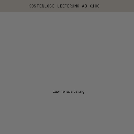
KOSTENLOSE LIEFERUNG AB €100
Lawinenausrüstung