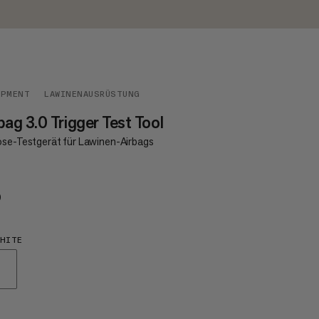
IPMENT
LAWINENAUSRÜSTUNG
bag 3.0 Trigger Test Tool
öse-Testgerät für Lawinen-Airbags
0
€10
HITE