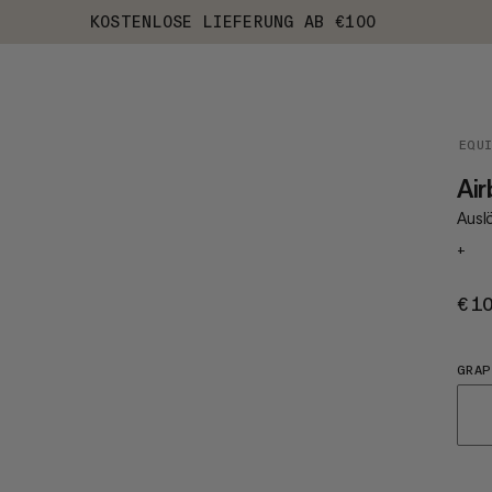
KOSTENLOSE LIEFERUNG AB €100
EQU
Air
Ausl
+
€1
GRAP