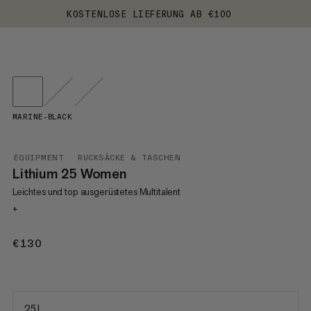
KOSTENLOSE LIEFERUNG AB €100
MARINE-BLACK
EQUIPMENT
RUCKSÄCKE & TASCHEN
Lithium 25 Women
Leichtes und top ausgerüstetes Multitalent
+
€130
€130
25 L