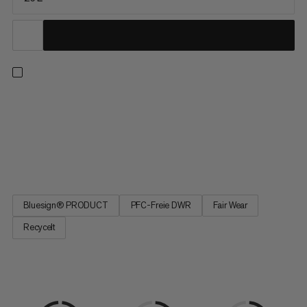
Du bist auf entspannten Wanderungen genauso zu Hause wie
auf anspruchsvollen Touren. Der Lithium 25 Women auch.
Hergestellt ist er mehrheitlich aus recycelten Materialien, die
dauerhaft wasserabweisende Imprägnierung ist PFC-frei. Das
Tragesystem und die Schulterträger sind speziell auf die...
Bluesign® PRODUCT
PFC-Freie DWR
Fair Wear
Recycelt