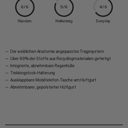
6/6
5/6
4/6
Wandern
Klettersteig
Everyday
Der weiblichen Anatomie angepasstes Tragesystem
Über 89% der Stoffe aus Recyclingmaterialien gefertigt
Integrierte, abnehmbare Regenhülle
Trekkingstock-Halterung
Ausklappbare Mobiltelefon-Tasche am Hüftgurt
Abnehmbarer, gepolsterter Hüftgurt