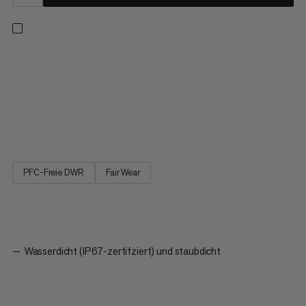
Unsere 4-Jahreszeiten-Isomatte ist der perfekte Begleiter für
mehrtägige Abenteuer. Die Protect Mat ist klein packbar,
einfach zu verwenden und enthält einen separaten Pumpsack,
um sie schnell und feuchtigkeitsfrei aufzupumpen. Das
integrierte Kopfteil sorgt für noch mehr Komfort. Die
Luftmatratze...
PFC-Freie DWR
Fair Wear
Wasserdicht (IP67-zertifziert) und staubdicht