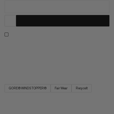
Konzipiert für den ganzjährigen Einsatz, von Wanderungen im
Winter über Skitouren im Frühjahr bis hin zu sommerlichen
Hochtouren und herbstlichen Kletterpartien. Das recycelte
WINDSTOPPER®-Material von GORE-TEX LABS ist äusserst
winddicht und atmungsaktiv. Es verfügt über eine PFC-freie
ePE-Membran,...
GORE® WINDSTOPPER®
Fair Wear
Recycelt