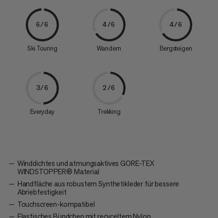
6/6
4/6
4/6
Ski Touring
Wandern
Bergsteigen
3/6
2/6
Everyday
Trekking
Winddichtes und atmungsaktives GORE-TEX
WINDSTOPPER® Material
Handfläche aus robustem Synthetikleder für bessere
Abriebfestigkeit
Touchscreen-kompatibel
Elastisches Bündchen mit recyceltem Nylon