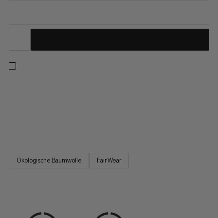
Entwickelt für den Alltag als Teil unserer klassischen Logowear-
Kollektion. Dieses besonders weiche T‑Shirt aus 100 %
ökologischer Baumwolle fühlt sich den ganzen Tag über leicht
und bequem an. Der Garantie-Print im Vintage-Style steht für
die Tradition von Mammut und unseren Ruf, hochwertige und...
Ökologische Baumwolle
Fair Wear