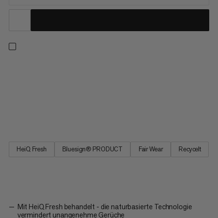
Das Aada der neuesten Generation sorgt für unvergleichlichen
Tragekomfort an langen Sommertagen. Das leichte und
praktische Kurzarmhemd begleitet dich während Outdoor-
Aktivitäten, im Alltag und schützt dich mit Faktor 50+ vor UV-
Strahlung. Der moderne Schnitt wirkt leicht und locker – und
genau so...
HeiQ Fresh
Bluesign® PRODUCT
Fair Wear
Recycelt
Mit HeiQ Fresh behandelt - die naturbasierte Technologie
vermindert unangenehme Gerüche