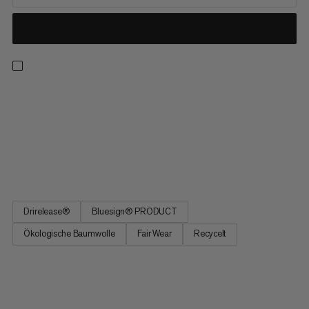
Ob für ganztägige Wanderungen, die Kletterwand oder den
Alltag, mit diesem T-Shirt bleibst du dank Drirelease®-
Technologie auch bei schwül-heissen Bedingungen kühl und
trocken. Das feuchtigkeitsableitende Material trocknet viermal
so schnell wie Baumwolle, fühlt sich aber genauso weich an. Das
Motiv...
Drirelease®
Bluesign® PRODUCT
Ökologische Baumwolle
Fair Wear
Recycelt