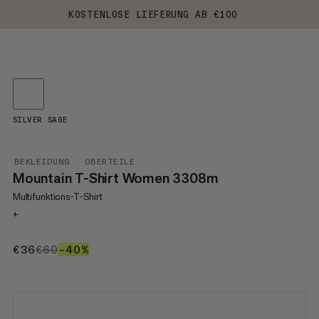
KOSTENLOSE LIEFERUNG AB €100
SILVER SAGE
BEKLEIDUNG
OBERTEILE
Mountain T-Shirt Women 3308m
Multifunktions-T-Shirt
+
€36
€36
€60
€60
–40%
40%