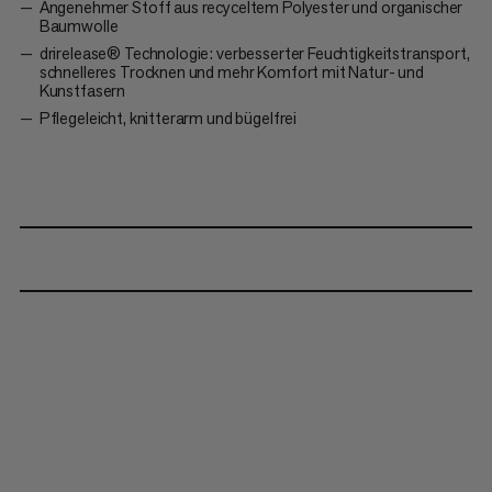
Angenehmer Stoff aus recyceltem Polyester und organischer
Baumwolle
drirelease® Technologie: verbesserter Feuchtigkeitstransport,
schnelleres Trocknen und mehr Komfort mit Natur- und
Kunstfasern
Pflegeleicht, knitterarm und bügelfrei