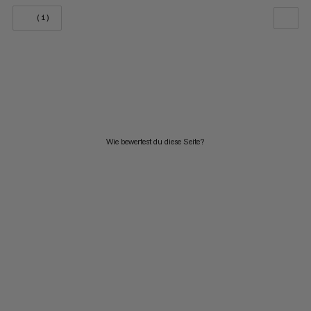
(1)
UNSERE EMPFEHLUNG
NIEDRIGSTER PREIS
HÖCHSTER PREIS
NEUHEITEN
Wie bewertest du diese Seite?
BEWERTUNG