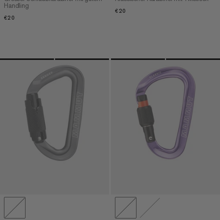
Handling
€20
€20
€20
€20