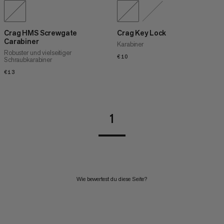
Crag HMS Screwgate
Crag Key Lock
Carabiner
Karabiner
Robuster und vielseitiger
€10
€10
Schraubkarabiner
€13
€13
1
Wie bewertest du diese Seite?