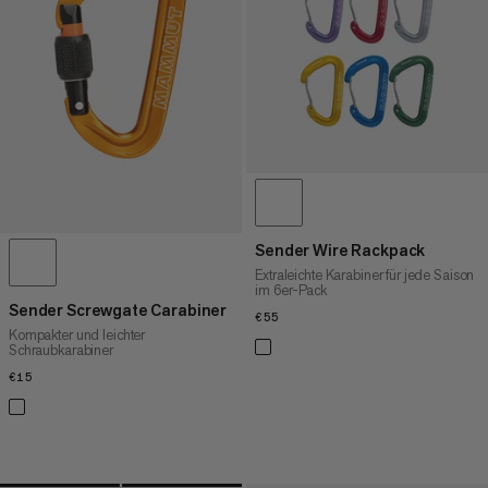
HÖCHSTER PREIS
NEUHEITEN
BEWERTUNG
Sender Wire Rackpack
Extraleichte Karabiner für jede Saison
im 6er-Pack
Sender Screwgate Carabiner
€55
€55
Kompakter und leichter
Schraubkarabiner
€15
€15