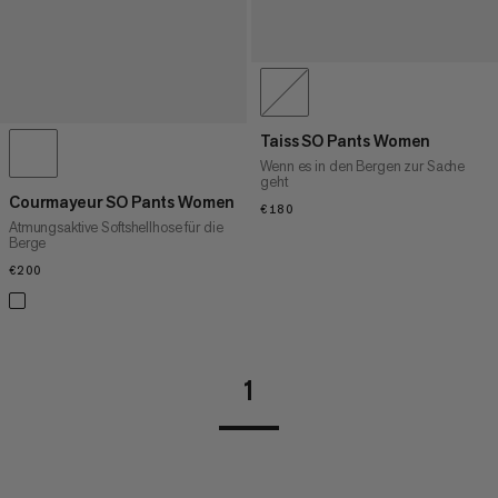
Taiss SO Pants Women
Wenn es in den Bergen zur Sache
geht
Courmayeur SO Pants Women
€180
€180
Atmungsaktive Softshellhose für die
Berge
€200
€200
1