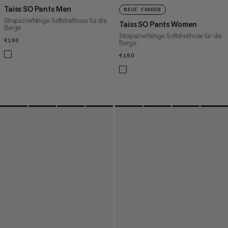
Taiss SO Pants Men
NEUE FARBEN
Strapazierfähige Softshellhose für die
Taiss SO Pants Women
Berge
Strapazierfähige Softshellhose für die
€160
€160
Berge
€160
€160