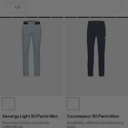
(1)
UNSERE EMPFEHLUNG
NIEDRIGSTER PREIS
HÖCHSTER PREIS
NEUHEITEN
BEWERTUNG
Aenergy Light SO Pants Men
Courmayeur SO Pants Men
Besonders leichte und robuste
Breathable, softshell mountaineering
Softshellhose
pants