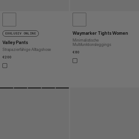
Waymarker Tights Women
EXKLUSIV ONLINE
Minimalistische
Valley Pants
Multifunktionsleggings
Strapazierfähige Alltagshose
€80
€80
€200
€200