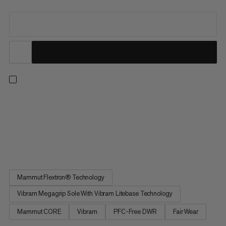
La collaborazione Hiking Patrol x Mammut unisce precisione
tecnica con un approccio funzionale e minimalista. Scarpe per
escursionisti veloci che desiderano una camminata ottimizzata
senza sacrificare la stabilità. Un plantare Ortholite offre un
comfort impareggiabile, mentre una suola intermedia...
Mammut Flextron® Technology
Vibram Megagrip Sole With Vibram Litebase Technology
Mammut CORE
Vibram
PFC-Free DWR
Fair Wear