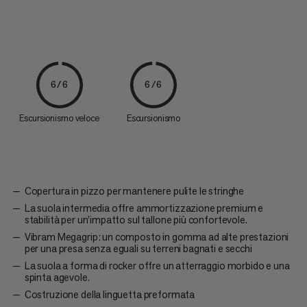
6/6
6/6
Escursionismo veloce
Escursionismo
Copertura in pizzo per mantenere pulite le stringhe
La suola intermedia offre ammortizzazione premium e
stabilità per un'impatto sul tallone più confortevole.
Vibram Megagrip: un composto in gomma ad alte prestazioni
per una presa senza eguali su terreni bagnati e secchi
La suola a forma di rocker offre un atterraggio morbido e una
spinta agevole.
Costruzione della linguetta preformata