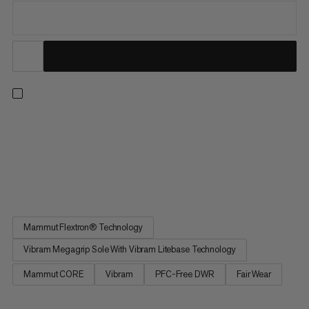
In collaborazione con Flowers for Society, combiniamo design
innovativo con prestazioni outdoor, ispirati dalla necessità di
sfuggire alle pressioni della vita moderna e riconnettersi con la
natura. Queste scarpe sono progettate per gli escursionisti
veloci che desiderano una camminata ottimizzata...
Mammut Flextron® Technology
Vibram Megagrip Sole With Vibram Litebase Technology
Mammut CORE
Vibram
PFC-Free DWR
Fair Wear