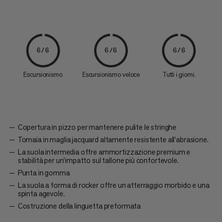
6/6
6/6
6/6
Escursionismo
Escursionismo veloce
Tutti i giorni.
Copertura in pizzo per mantenere pulite le stringhe
Tomaia in maglia jacquard altamente resistente all'abrasione.
La suola intermedia offre ammortizzazione premium e
stabilità per un'impatto sul tallone più confortevole.
Punta in gomma
La suola a forma di rocker offre un atterraggio morbido e una
spinta agevole.
Costruzione della linguetta preformata