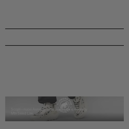
Scopri i nuovi Aenergy Ultra Seed Low e Aenergy
Mtn Seed Low.