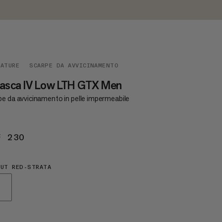
ZATURE
SCARPE DA AVVICINAMENTO
nasca IV Low LTH GTX Men
pe da avvicinamento in pelle impermeabile
F 230
CHF 230
UT RED-STRATA