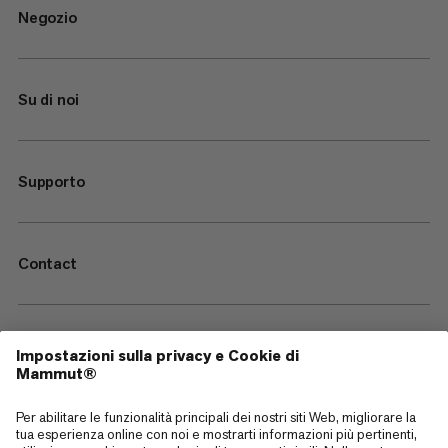
Negozio
Su di noi
Supporto
Contact
—