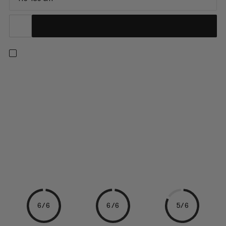
Affidabili bastoncini per sentieri di montagna innevati
impegnativi. Caratterizzati da un'asta in carbonio e alluminio
7075, questi bastoncini rappresentano il giusto equilibrio tra
leggerezza, rigidità e resistenza. Il design regolabile con
sistema di bloccaggio ti consente di regolare i bastoncini...
6/6
6/6
5/6