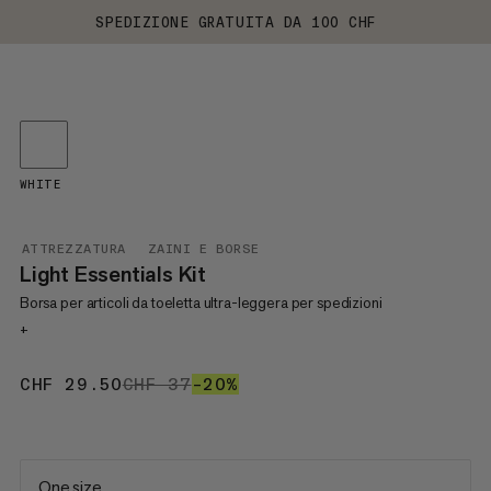
SPEDIZIONE GRATUITA DA 100 CHF
WHITE
ATTREZZATURA
ZAINI E BORSE
Light Essentials Kit
Borsa per articoli da toeletta ultra-leggera per spedizioni
+
CHF 29.50
CHF 29.50
CHF 37
CHF 37
–20%
20%
One size