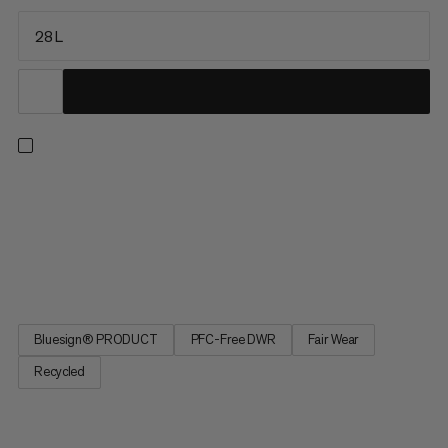
28 L
Il leggendario Nirvana è il nostro vero zaino per gli sport sulla
neve, ottimizzato per lo sci fuoripista e il touring sciistico
supportato da impianti. Versatile e ben attrezzato con
caratteristiche invernali specializzate, il Nirvana 28 è il partner
ideale per una vasta gamma di piani. Organizza e...
Bluesign® PRODUCT
PFC-Free DWR
Fair Wear
Recycled