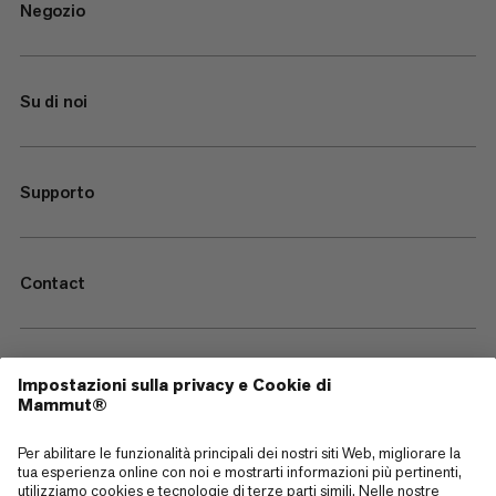
Negozio
Su di noi
Supporto
Contact
—