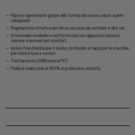
Riposo rigenerante grazie alla forma del nuovo sacco a pelo
sviluppato
Regolazione intuitiva del clima con una zip centrale a due vie.
Il materiale morbido e confortevole nel cappuccio riduce il
rumore e aumenta il comfort.
Inclusi mascherina per il sonno profondo e tappi per le orecchie
per ridurre luce e rumori
Trattamento DWR senza PFC
Fodera realizzata al 100% in poliestere riciclato.