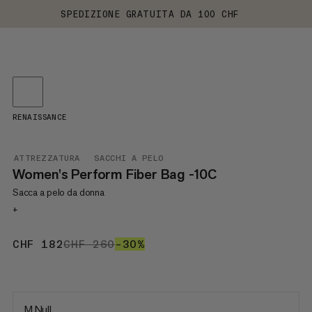
SPEDIZIONE GRATUITA DA 100 CHF
RENAISSANCE
ATTREZZATURA
SACCHI A PELO
Women's Perform Fiber Bag -10C
Sacca a pelo da donna
+
CHF 182
CHF 182
CHF 260
CHF 260
–30%
30%
M Null