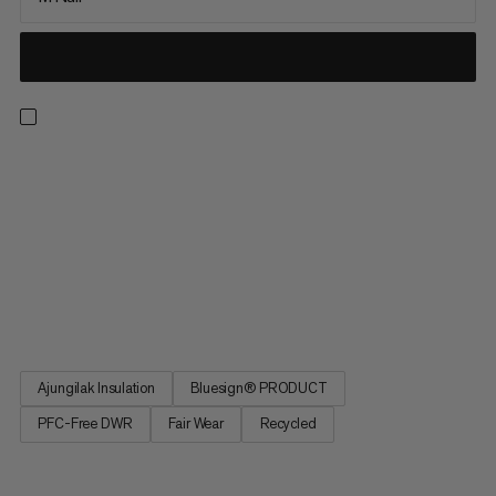
Dormi per recuperare. Il sacco a pelo in fibra Perform da donna
-10C promette un sonno profondo come nel tuo letto.
Maggiore comfort grazie a una vestibilità ottimizzata. Zip
centrale per una regolazione del clima affidabile. Materiali
speciali e assenza di rumori per un sonno indisturbato.
Promette tutto il comfort del tuo letto in una calda notte all'aria
aperta o in camper. Il sacco a pelo in fibra Perform da donna
-10C.
Ajungilak Insulation
Bluesign® PRODUCT
PFC-Free DWR
Fair Wear
Recycled