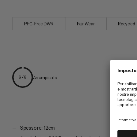
abbigliamento, il...
PFC-Free DWR
Fair Wear
Recycled
Arrampicata
6/6
Spessore: 12cm