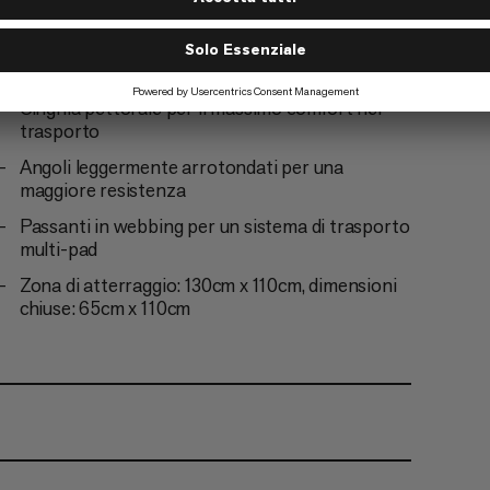
I passanti del carico sulla parte superiore delle
spalle migliorano il comfort e la stabilità
impedendo al pad di oscillare.
Cinghia pettorale per il massimo comfort nel
trasporto
Angoli leggermente arrotondati per una
maggiore resistenza
Passanti in webbing per un sistema di trasporto
multi-pad
Zona di atterraggio: 130cm x 110cm, dimensioni
chiuse: 65cm x 110cm