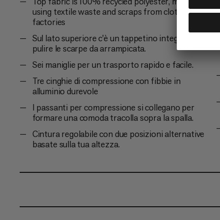
Top fabric is 100% recycled polyester, made
using textile waste and scraps from clothing
factories
Sul lato superiore c'è un tappetino integrato per
pulire le scarpe da arrampicata.
Sei maniglie per un trasporto rapido e facile.
Tre cinghie di compressione con fibbie in
alluminio durevole
I passanti per compressione si collegano per
formare una comoda tracolla sopra la spalla.
Cintura regolabile con due posizioni alternative
basate sulla tua altezza.