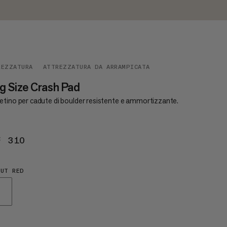
REZZATURA
ATTREZZATURA DA ARRAMPICATA
g Size Crash Pad
etino per cadute di boulder resistente e ammortizzante.
F 310
CHF 310
UT RED