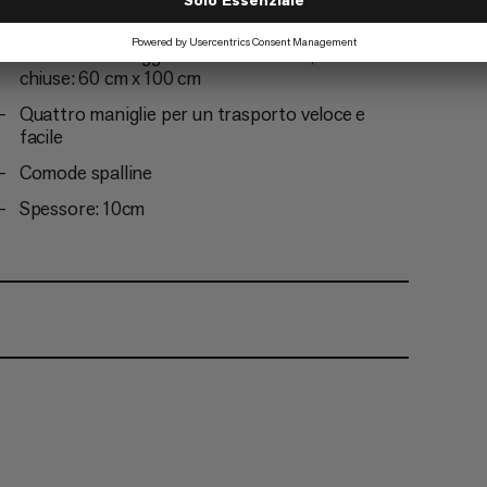
multi-pad
Zona di atterraggio: 120 cm x 100 cm, dimensioni
chiuse: 60 cm x 100 cm
Quattro maniglie per un trasporto veloce e
facile
Comode spalline
Spessore: 10cm