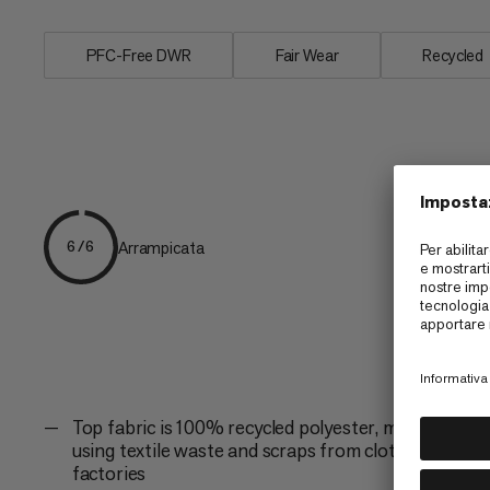
PFC-Free DWR
Fair Wear
Recycled
Arrampicata
6/6
Top fabric is 100% recycled polyester, made
using textile waste and scraps from clothing
factories