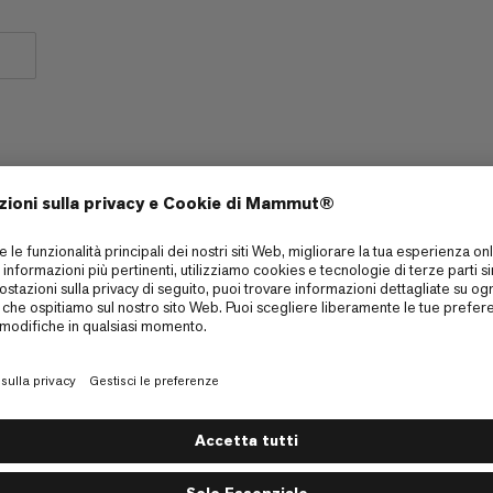
Angoli leggermente arrotondati per una
maggiore resistenza
Passanti in webbing per un sistema di trasporto