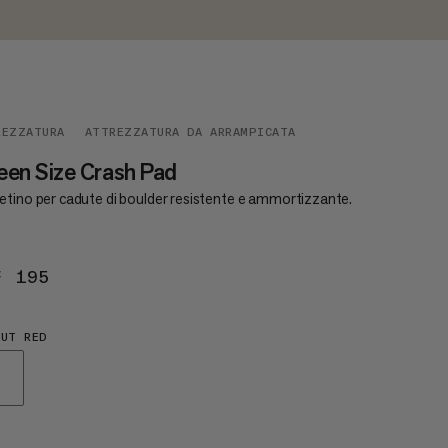
REZZATURA
ATTREZZATURA DA ARRAMPICATA
en Size Crash Pad
etino per cadute di boulder resistente e ammortizzante.
F 195
CHF 195
UT RED