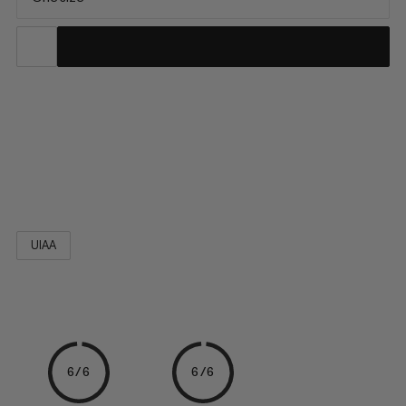
Il moschettone a vite Workhorse Screwgate è il più resistente
dei moschettoni Mammut e uno dei modelli più robusti sul
mercato. Le sue dimensioni consentono un'operatività user-
friendly anche indossando i guanti. L'ampiezza dell'apertura e i
volumi sono abbastanza grandi da poter ospitare diverse...
UIAA
6/6
6/6