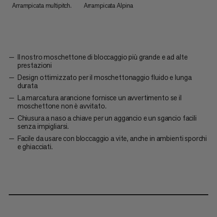
Arrampicata multipitch.
Arrampicata Alpina
Il nostro moschettone di bloccaggio più grande e ad alte
prestazioni
Design ottimizzato per il moschettonaggio fluido e lunga
durata
La marcatura arancione fornisce un avvertimento se il
moschettone non è avvitato.
Chiusura a naso a chiave per un aggancio e un sgancio facili
senza impigliarsi.
Facile da usare con bloccaggio a vite, anche in ambienti sporchi
e ghiacciati.