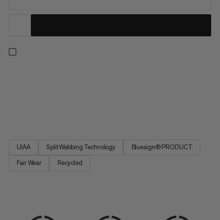
Un imbracatura multiuso per arrampicata al chiuso o all'aperto,
su roccia o ghiaccio. I passanti per le gambe regolabili
consentono una vestibilità precisa. Quattro grandi passanti
rigidi e un piccolo passante morbido ti permettono di portare
tutto il necessario per le vie trad più lunghe. Le fibbie...
UIAA
Split Webbing Technology
Bluesign® PRODUCT
Fair Wear
Recycled