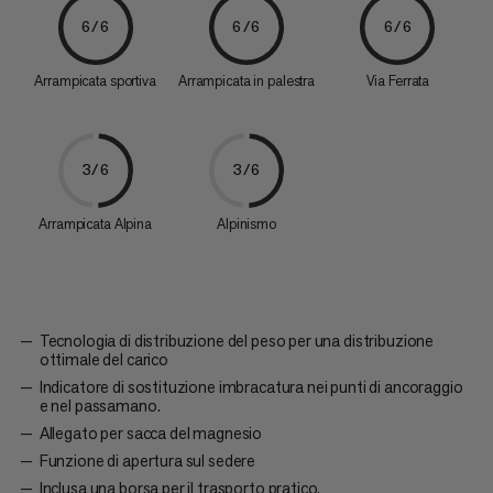
6/6
6/6
6/6
Arrampicata sportiva
Arrampicata in palestra
Via Ferrata
3/6
3/6
Arrampicata Alpina
Alpinismo
Tecnologia di distribuzione del peso per una distribuzione
ottimale del carico
Indicatore di sostituzione imbracatura nei punti di ancoraggio
e nel passamano.
Allegato per sacca del magnesio
Funzione di apertura sul sedere
Inclusa una borsa per il trasporto pratico.