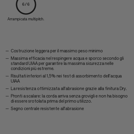
6/6
Arrampicata multipitch.
Costruzione leggera per il massimo peso minimo
Massima efficacia nel respingere acqua e sporco secondo gli
standard UIAA per garantire la massima sicurezza nelle
condizioni più estreme.
Risultati inferiori al 1,5% nei test di assorbimento dell'acqua
UIAA
La resistenza ottimizzata all'abrasione grazie alla finitura Dry.
Pronti a scalare: la corda arriva senza grovigli e non ha bisogno
di essere srotolata prima del primo utilizzo.
Segno centrale resistente all'abrasione