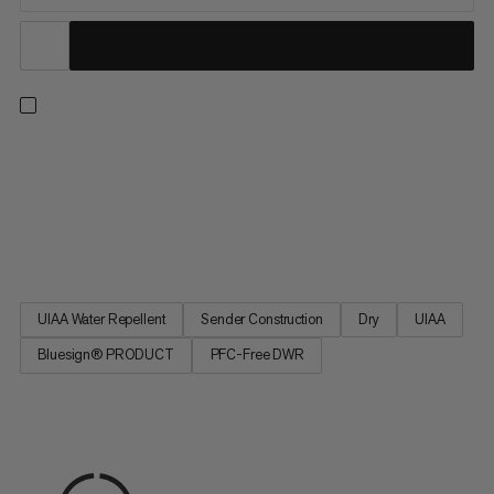
Una corda doppia estremamente leggera per arrampicate su
ghiaccio, arrampicate miste, alpinismo, scalate multipitch ed
alpine. Un trattamento in finitura asciutta privo di PFC respinge
sporco e acqua per una efficacia duratura. Con una guaina
flessibile realizzata con filati di alta qualità, questa...
UIAA Water Repellent
Sender Construction
Dry
UIAA
Bluesign® PRODUCT
PFC-Free DWR