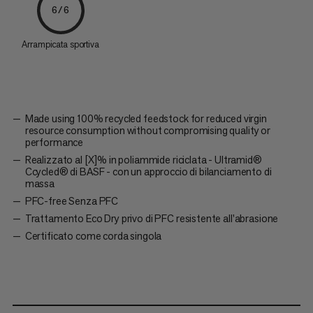
6/6
Arrampicata sportiva
Made using 100% recycled feedstock for reduced virgin
resource consumption without compromising quality or
performance
Realizzato al [X]% in poliammide riciclata - Ultramid®
Ccycled® di BASF - con un approccio di bilanciamento di
massa
PFC-free Senza PFC
Trattamento Eco Dry privo di PFC resistente all'abrasione
Certificato come corda singola