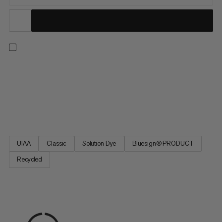
Una corda singola versatile per ogni salita, dall'arrampicata
sportiva all'arrampicata tradizionale, sia al coperto che
all'aperto. Questo design classico offre la nostra migliore
combinazione di diametro, peso e durata per un'eccellente
maneggevolezza. Inoltre, è realizzato al 100% in poliammide...
UIAA
Classic
Solution Dye
Bluesign® PRODUCT
Recycled