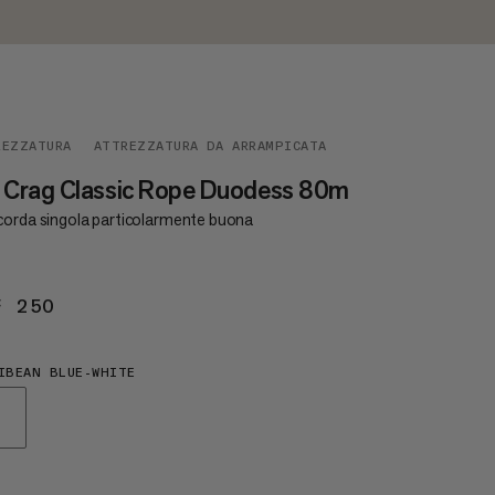
REZZATURA
ATTREZZATURA DA ARRAMPICATA
 Crag Classic Rope Duodess 80m
corda singola particolarmente buona
F 250
CHF 250
IBEAN BLUE-WHITE