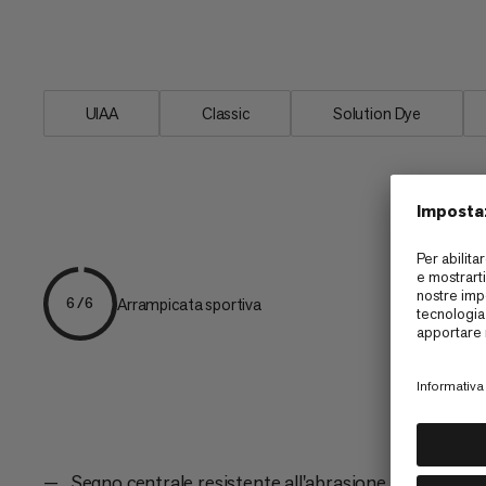
peso e resistenza fanno della corda 9.5
preferito tra gli amici sulla roccia.
UIAA
Classic
Solution Dye
Arrampicata sportiva
6/6
Segno centrale resistente all'abrasione