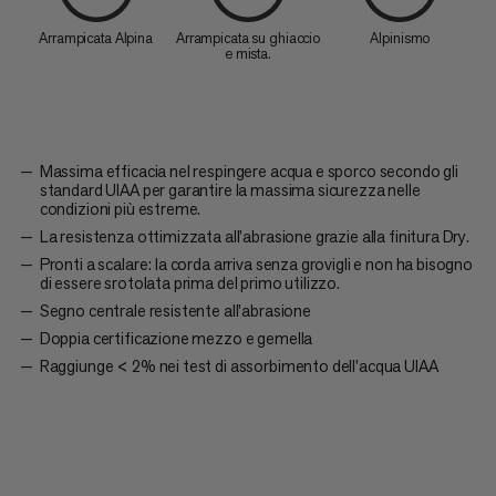
Arrampicata Alpina
Arrampicata su ghiaccio
Alpinismo
e mista.
Massima efficacia nel respingere acqua e sporco secondo gli
standard UIAA per garantire la massima sicurezza nelle
condizioni più estreme.
La resistenza ottimizzata all'abrasione grazie alla finitura Dry.
Pronti a scalare: la corda arriva senza grovigli e non ha bisogno
di essere srotolata prima del primo utilizzo.
Segno centrale resistente all'abrasione
Doppia certificazione mezzo e gemella
Raggiunge < 2% nei test di assorbimento dell'acqua UIAA