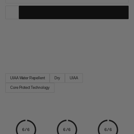
Questa corda singola rivoluzionaria per l'alpinismo e
l'arrampicata in montagna offre una resistenza al taglio
significativamente migliore e soddisfa tutti gli standard di una
corda da arrampicata dinamica. Con la corda Core Protect, è
tutto nel nome: c'è una guaina extra in aramide tra la guaina...
UIAA Water Repellent
Dry
UIAA
Core Protect Technology
6/6
6/6
6/6