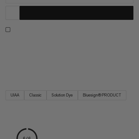
8.0 Alpine Classic Rope - una corda da arrampicata versatile
per applicazioni multipitch. Presenta una costruzione che
bilancia il peso più leggero e il diametro più piccolo con una
maggiore sicurezza. Il design della corda si basa sulla corda
Mammut Phoenix, leader di vendite. 8.0 Alpine Classic Rope - la
corda per avventure multipitch sulle rocce.
UIAA
Classic
Solution Dye
Bluesign® PRODUCT
6/6