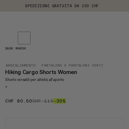
SPEDIZIONE GRATUITA DA 100 CHF
DARK MARSH
ABBIGLIAMENTO
PANTALONI E PANTALONI CORTI
Hiking Cargo Shorts Women
Shorts versatili per attività all'aperto
+
CHF 80.50
CHF 80.50
CHF 115
CHF 115
–30%
30%