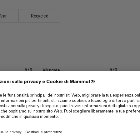
Wear
Recycled
Allungare
5/6
5/6
Resistenza
5/6
4/6