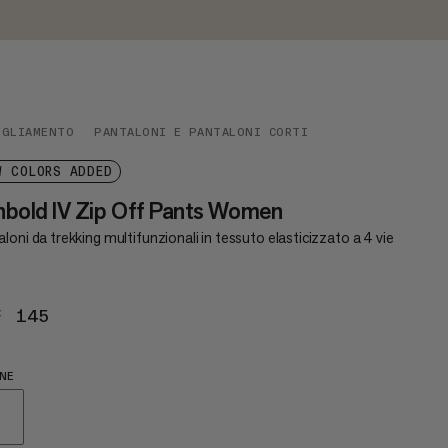
IGLIAMENTO
PANTALONI E PANTALONI CORTI
W COLORS ADDED
bold IV Zip Off Pants Women
loni da trekking multifunzionali in tessuto elasticizzato a 4 vie
F 145
CHF 145
NE