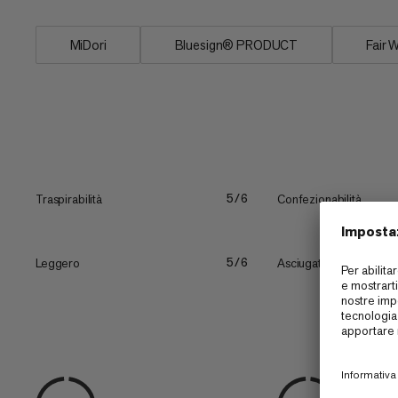
MiDori
Bluesign® PRODUCT
Fair 
Traspirabilità
Confezionabilità
5/6
Leggero
Asciugatura rapida
5/6