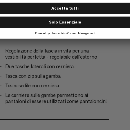
ismo
Regolazione della fascia in vita per una
vestibilità perfetta - regolabile dall'esterno
Due tasche laterali con cerniera.
Tasca con zip sulla gamba
Tasca sedile con cerniera
Le cerniere sulle gambe permettono ai
pantaloni di essere utilizzati come pantaloncini.