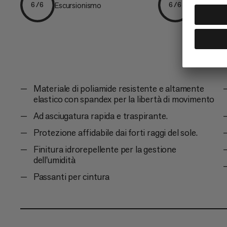
Escursionismo
Escursion
6/6
6/6
Materiale di poliamide resistente e altamente
elastico con spandex per la libertà di movimento
Ad asciugatura rapida e traspirante.
Protezione affidabile dai forti raggi del sole.
Finitura idrorepellente per la gestione
dell'umidità
Passanti per cintura