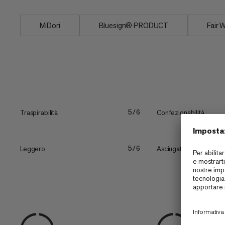
MiDori
Bluesign® PRODUCT
Fair 
Traspirabilità
Confezionabilità
5/6
Leggero
Asciugatura rapida
5/6