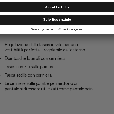
ismo
Regolazione della fascia in vita per una
vestibilità perfetta - regolabile dall'esterno
Due tasche laterali con cerniera.
Tasca con zip sulla gamba
Tasca sedile con cerniera
Le cerniere sulle gambe permettono ai
pantaloni di essere utilizzati come pantaloncini.