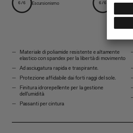
Escursionismo
Escursion
6/6
6/6
Materiale di poliamide resistente e altamente
elastico con spandex per la libertà di movimento
Ad asciugatura rapida e traspirante.
Protezione affidabile dai forti raggi del sole.
Finitura idrorepellente per la gestione
dell'umidità
Passanti per cintura