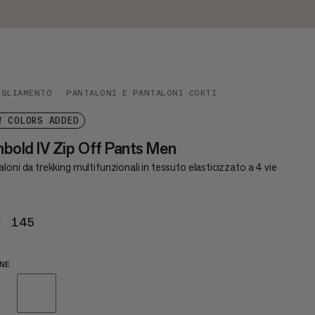
IGLIAMENTO
PANTALONI E PANTALONI CORTI
W COLORS ADDED
bold IV Zip Off Pants Men
loni da trekking multifunzionali in tessuto elasticizzato a 4 vie
F 145
CHF 145
NE