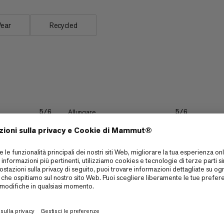
Wear
Recycled
Allungare
5/6
5/6
Resistenza
5/6
4/6