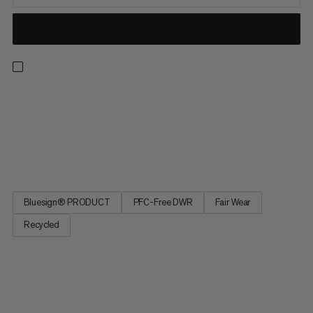
Incontra i pantaloni da escursionismo leggeri, ben ventilati e
resistenti pronti per qualsiasi avventura. Progettati per
affrontare i luoghi d'origine, questi pantaloni comodi, resistenti
e protetti dalle intemperie ti copriranno. Unendo costruzione
leggera e tecnica, con rinforzi robusti dove più...
Bluesign® PRODUCT
PFC-Free DWR
Fair Wear
Recycled