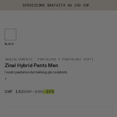
SPEDIZIONE GRATUITA DA 100 CHF
BLACK
ABBIGLIAMENTO
PANTALONI E PANTALONI CORTI
Zinal Hybrid Pants Men
I nostri pantaloni da trekking più resistenti.
+
CHF 152
CHF 152
CHF 190
CHF 190
–20%
20%