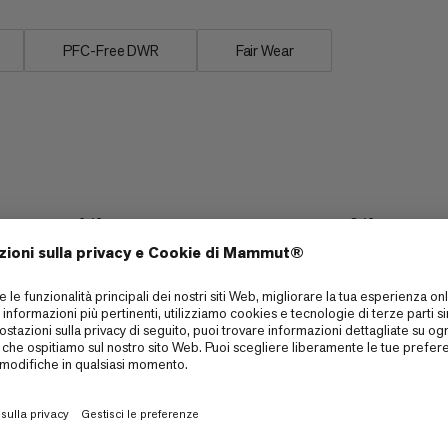
PFC-Free DWR
Fair Wear
Confezionabilità
6/6
3/6
Traspirabilità
3/6
2/6