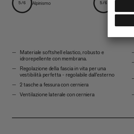
Alpinismo
Sci alpini
5/6
5/6
Materiale softshell elastico, robusto e
idrorepellente con membrana.
Regolazione della fascia in vita per una
vestibilità perfetta - regolabile dall'esterno
2 tasche a fessura con cerniera
Ventilazione laterale con cerniera