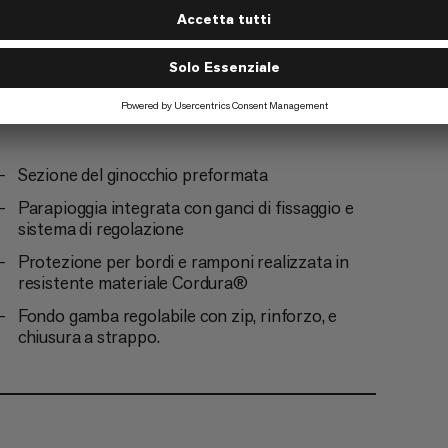
smo
Sezione del ginocchio preformata
Parapioggia integrata con ganci di fissaggio e
sistema di regolazione
Protezione per bordi e ramponi realizzata in
resistente materiale Cordura®
Fondo gamba regolabile con zip, rinforzo, e
chiusura a strappo.