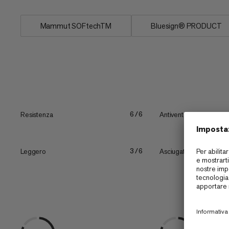
Mammut SOFtechTM
Bluesign® PRODUCT
Resistenza
Antivento
6/6
Leggero
Asciugatura rapida
3/6