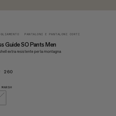
IGLIAMENTO
PANTALONI E PANTALONI CORTI
ss Guide SO Pants Men
hell extra resistente per la montagna
F 260
CHF 260
 MARSH