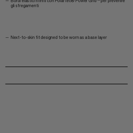
Bordi elastici rifiniti con Polartec® Power Grid™ per prevenire
gli sfregamenti
Next-to-skin fit designed to be worn as a base layer