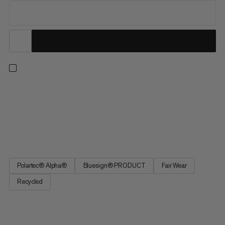
Una spedizione di successo inizia con il giusto strato base. Con
una costruzione simile a una maglia aperta, il tessuto in
Polartec® Alpha® Polipropilene sviluppato su misura combina
un'incredibile calore con un'accelerata traspirabilità. Durante
un'attività intensa, il tessuto altamente idrofobo...
Polartec® Alpha®
Bluesign® PRODUCT
Fair Wear
Recycled