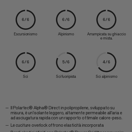
6/6
6/6
6/6
Escursionismo
Alpinismo
Arrampicata su ghiaccio
e mista.
6/6
5/6
4/6
Sci
Sci fuoripista
Sci alpinismo
Il Polartec® Alpha® Direct in polipropilene, sviluppato su
misura, è un'isolante leggero, altamente permeabile all'aria e
ad asciugatura rapida con un rapporto ottimale calore-peso.
Le cuciture overlock offrono elasticità incorporata