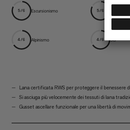
Escursionismo
Escursion
5/6
5/6
Alpinismo
Sci
4/6
4/6
Lana certificata RWS per proteggere il benessere de
Si asciuga più velocemente dei tessuti di lana tradiz
Gusset ascellare funzionale per una libertà di mov