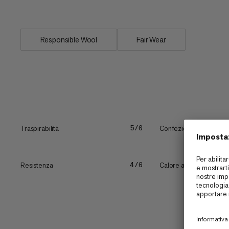
è...
Responsible Wool
Fair Wear
Traspirabilità
Confezionabilità
5/6
Resistenza
Calore al peso
4/6