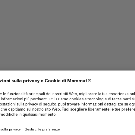
Leggero
5/6
5/6
Allungare
4/6
4/6