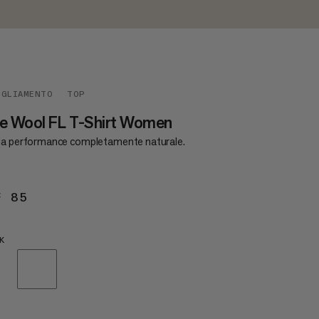
IGLIAMENTO
TOP
e Wool FL T-Shirt Women
ia performance completamente naturale.
F 85
CHF 85
K