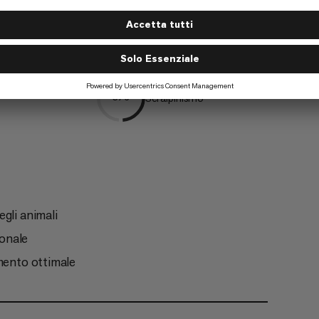
ismo
Sci fuoripista
4/6
Sci alpinismo
3/6
gli animali
ionale
imento ottimale