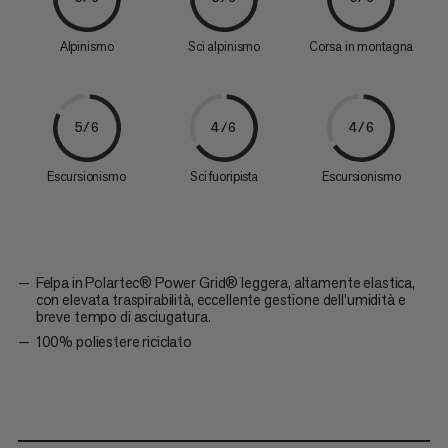
Alpinismo
Sci alpinismo
Corsa in montagna
5/6
4/6
4/6
Escursionismo
Sci fuoripista
Escursionismo
Felpa in Polartec® Power Grid® leggera, altamente elastica,
con elevata traspirabilità, eccellente gestione dell'umidità e
breve tempo di asciugatura.
100% poliestere riciclato