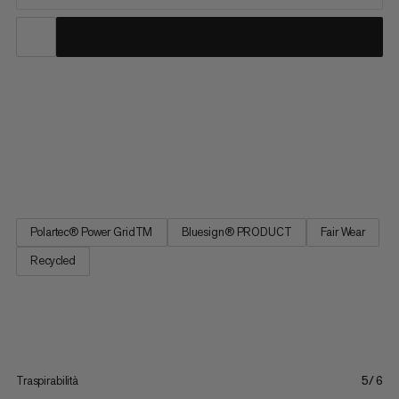
Il pullover Aenergy Half Zip è progettato per l'alpinismo e lo sci
alpinismo tutto l'anno. È realizzato in materiale Polartec®
Power Grid di peso medio, che ti tiene caldo, è elastico e ha una
struttura a waffle all'interno che trasferisce efficientemente
l'umidità verso l'esterno. Il materiale...
Polartec® Power GridTM
Bluesign® PRODUCT
Fair Wear
Recycled
Traspirabilità
5/6