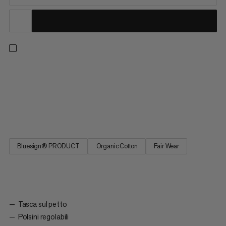
Una camicia leggera ma resistente a quadretti per avventure
all'aria aperta. Grazie alla miscela di fibre di canapa e cotone
provenienti da fonti responsabili, questa camicia offre comfort
a contatto con la pelle e un design traspirante. Ciò significa che
puoi fare escursioni in piena estate senza...
Bluesign® PRODUCT
Organic Cotton
Fair Wear
Tasca sul petto
Polsini regolabili